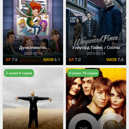
Дунканвилль
Уэйуорд Пайнс / Сосны
2020-02-16
2015-05-14
7.6
6.1
7.0
7.4
2 сезон 6 серия
4 сезон 16 серия