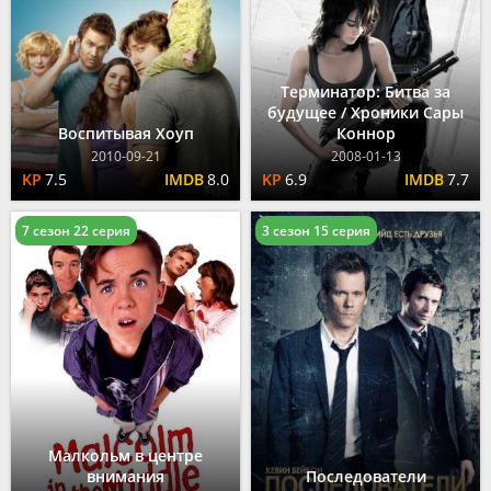
Терминатор: Битва за
будущее / Хроники Сары
Воспитывая Хоуп
Коннор
2010-09-21
2008-01-13
7.5
8.0
6.9
7.7
7 сезон 22 серия
3 сезон 15 серия
Малкольм в центре
внимания
Последователи