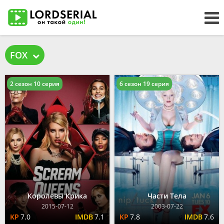
FOX
2 сезон 10 серия
6 сезон 19 серия
Королевы Крика
Части Тела
2015-07-12
2003-07-22
7.0
7.1
7.8
7.6