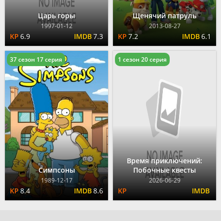
Царь горы
Щенячий патруль
1997-01-12
2013-08-27
6.9
7.3
7.2
6.1
37 сезон 17 серия
1 сезон 20 серия
Время приключений:
Симпсоны
Побочные квесты
1989-12-17
2026-06-29
8.4
8.6