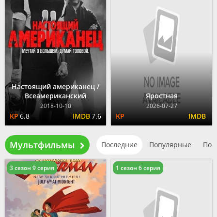
Настоящий американец /
Всеамериканский
Яростная
2018-10-10
2026-07-27
6.8
7.6
Мультфильмы
Последние
Популярные
По 
3 сезон 9 серия
1 сезон 6 серия