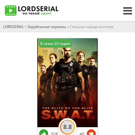
LORDSERIAL
»
Зарубежные сериалы
» Спецназ города ангелов
8 сезон 22 серия
8.8
328
45