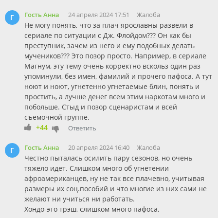
Гость Анна
24 апреля 2024 17:51
Жалоба
Г
Не могу понять, что за плач ярославны развели в
сериале по ситуации с Дж. Флойдом??? Он как бы
преступник, зачем из него и ему подобных делать
мучеников??? Это позор просто. Например, в сериале
Магнум, эту тему очень корректно вскольз один раз
упоминули, без имен, фамилий и прочего пафоса. А тут
ноют и ноют, угнетенно угнетаемые блин, понять и
простить, а лучше денег всем этим наркотам много и
побольше. Стыд и позор сценаристам и всей
съемочной группе.
+44
Ответить
Гость Анна
20 апреля 2024 16:40
Жалоба
Г
Честно пыталась осилить пару сезонов, но очень
тяжело идет. Слишком много об угнетении
афроамериканцев, ну не так все плачевно, учитывая
размеры их соц.пособий и что многие из них сами не
желают ни учиться ни работать.
Хондо-это трэш, слишком много пафоса,