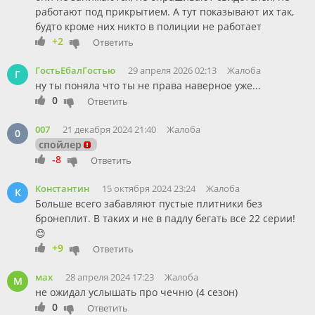
работают под прикрытием. А тут показывают их так,
будто кроме них никто в полиции не работает
+2
Ответить
ГостьЕбалГостью
29 апреля 2026 02:13
Жалоба
Г
ну ты поняла что ты не права наверное уже...
0
Ответить
007
21 декабря 2024 21:40
Жалоба
0
спойлер
-8
Ответить
Константин
15 октября 2024 23:24
Жалоба
К
Больше всего забавляют пустые плитники без
бронеплит. В таких и не в падлу бегать все 22 серии!
😊
+9
Ответить
мах
28 апреля 2024 17:23
Жалоба
М
не ожидал услышать про чечню (4 сезон)
0
Ответить