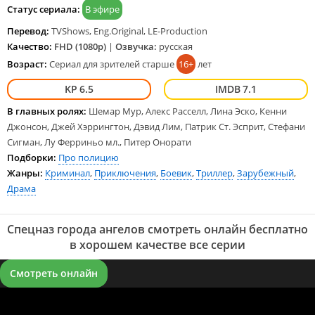
Статус сериала:
В эфире
Перевод:
TVShows, Eng.Original, LE-Production
Качество:
FHD (1080p)
|
Озвучка:
русская
Возраст:
Сериал для зрителей старше
16+
лет
6.5
7.1
В главных ролях:
Шемар Мур, Алекс Расселл, Лина Эско, Кенни
Джонсон, Джей Хэррингтон, Дэвид Лим, Патрик Ст. Эсприт, Стефани
Сигман, Лу Ферриньо мл., Питер Онорати
Подборки:
Про полицию
Жанры:
Криминал
,
Приключения
,
Боевик
,
Триллер
,
Зарубежный
,
Драма
Спецназ города ангелов смотреть онлайн бесплатно
в хорошем качестве все серии
Смотреть онлайн