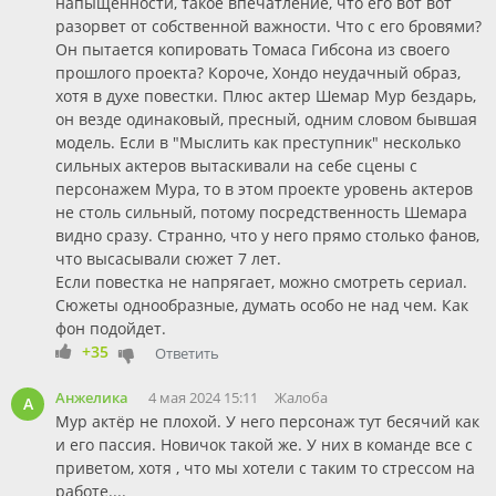
напыщенности, такое впечатление, что его вот вот
разорвет от собственной важности. Что с его бровями?
Он пытается копировать Томаса Гибсона из своего
прошлого проекта? Короче, Хондо неудачный образ,
хотя в духе повестки. Плюс актер Шемар Мур бездарь,
он везде одинаковый, пресный, одним словом бывшая
модель. Если в "Мыслить как преступник" несколько
сильных актеров вытаскивали на себе сцены с
персонажем Мура, то в этом проекте уровень актеров
не столь сильный, потому посредственность Шемара
видно сразу. Странно, что у него прямо столько фанов,
что высасывали сюжет 7 лет.
Если повестка не напрягает, можно смотреть сериал.
Сюжеты однообразные, думать особо не над чем. Как
фон подойдет.
+35
Ответить
Анжелика
4 мая 2024 15:11
Жалоба
А
Мур актёр не плохой. У него персонаж тут бесячий как
и его пассия. Новичок такой же. У них в команде все с
приветом, хотя , что мы хотели с таким то стрессом на
работе....