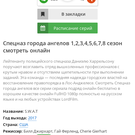
Расписание серий
Спецназ города ангелов 1,2,3,4,5,6,7,8 сезон
смотреть онлайн
Лейтенанту полицейского спецназа Даниэлю Харрельсону
поручают возглавить отряд вышколенных профессионалов с
крутым нравом и отсутствием щепетильности при выполнении
заданий. Эта команда — последняя надежда городских властей на
восстановление правопорядка в Лос-Анджелесе. Смотреть Спецназ
города ангелов все серии сериала подряд онлайн бесплатно в
хорошем качестве онлайн FullHD 1080p полностью на русском
языке и на любых устройствах LordFilm.
Название:
S.W.A.T
Год выхода:
2017
Страна:
США
Режиссер:
Билл Джирхарт, Гай Ферленд, Cherie Gierhart