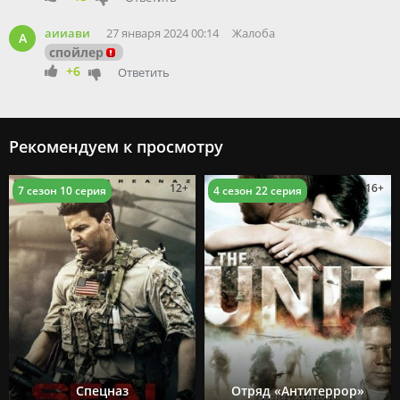
аииави
27 января 2024 00:14
Жалоба
А
спойлер
+6
Ответить
Рекомендуем к просмотру
12+
16+
7 сезон 10 серия
4 сезон 22 серия
Спецназ
Отряд «Антитеррор»