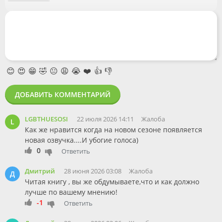
😊
😍
😁
🤣
😐
😩
😭
❤️
👍
👎
ДОБАВИТЬ КОММЕНТАРИЙ
LGBTHUESOSI
22 июля 2026 14:11
Жалоба
L
Как же нравится когда на новом сезоне появляется
новая озвучка....И убогие голоса)
0
Ответить
Дмитрий
28 июня 2026 03:08
Жалоба
Д
Читая книгу , вы же обдумываете,что и как должно
лучше по вашему мнению!
-1
Ответить