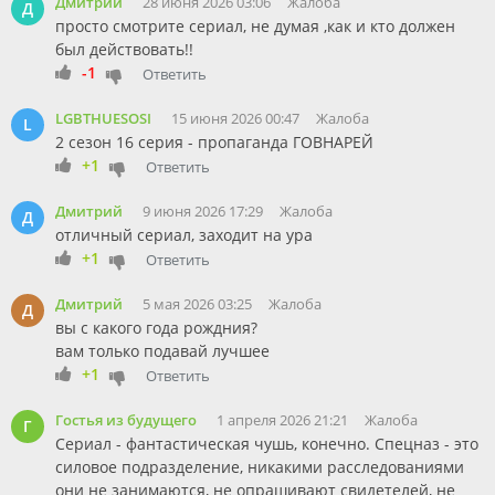
Дмитрий
28 июня 2026 03:06
Жалоба
Д
просто смотрите сериал, не думая ,как и кто должен
был действовать!!
-1
Ответить
LGBTHUESOSI
15 июня 2026 00:47
Жалоба
L
2 сезон 16 серия - пропаганда ГОВНАРЕЙ
+1
Ответить
Дмитрий
9 июня 2026 17:29
Жалоба
Д
отличный сериал, заходит на ура
+1
Ответить
Дмитрий
5 мая 2026 03:25
Жалоба
Д
вы с какого года рождния?
вам только подавай лучшее
+1
Ответить
Гостья из будущего
1 апреля 2026 21:21
Жалоба
Г
Сериал - фантастическая чушь, конечно. Спецназ - это
силовое подразделение, никакими расследованиями
они не занимаются, не опрашивают свидетелей, не