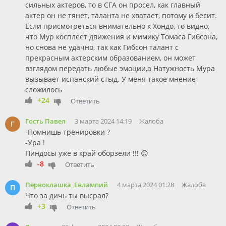
сильных актеров, то в СГА он просел, как главный
актер он не тянет, таланта не хватает, потому и бесит.
Если присмотреться внимательно к Хондо, то видно,
что Мур косплеет движения и мимику Томаса Гибсона,
но снова не удачно, так как Гибсон талант с
прекрасным актерским образованием, он может
взглядом передать любые эмоции,а Натужность Мура
вызывает испанский стыд. У меня такое мнение
сложилось
+24
Ответить
Гость Павел
3 марта 2024 14:19
Жалоба
Г
-Помнишь тренировки ?
-Ура !
Пиндосы уже в край оборзели !!! 😊
-8
Ответить
Первоклашка_Евлампий
4 марта 2024 01:28
Жалоба
П
Что за дичь ты высрал?
+3
Ответить