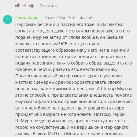
-4
Ответить
Гость Анна
13 мая 2024 17:10
Жалоба
Г
Персонаж бесячий и пассия его тоже, я абсолютно
согласна. Но дело даже не в самом персонаже, а в его
подаче. Мур не актер от слова вообще, он бывшая
модель, с огромным ЧСВ, и отсутствием
соответствующего образования,у него нет в наличии
актерских приемов, которые помогают реализовать
подачу персонажа, как-то собрать образ, выделить его
основные черты, развить его, внести изюминку.
Профессиональный актер сможет даже в условиях
жестких сценарных рамок корректировать своего
персонажа, даже мимикой и жестами. А Шемар Мур на
это не способен, привлекательная внешность помогла
ему найти фанатов, но кроме внешности, к сожалению,
он ни чем более не наделен, да и внешность скоро
пройдет ибо возраст не остановить. Поэтому герои
Ш.Мура везде одинаковые, пресные и скучные, его
герою не сочувствуешь и не веришь,он актер одного
амплуа. Если в МкП его Моргана тянули несколько